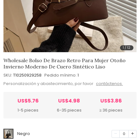
1
/
12
Wholesale Bolso De Brazo Retro Para Mujer Otoño
Invierno Moderno De Cuero Sintético Liso
SKU:
T10250929258
Pedido mínimo:
1
Personalización y abastecimiento, por favor
contáctenos.
US$5.76
US$4.98
US$3.86
1-5 pieces
6-35 pieces
≥ 36 pieces
Negro
0