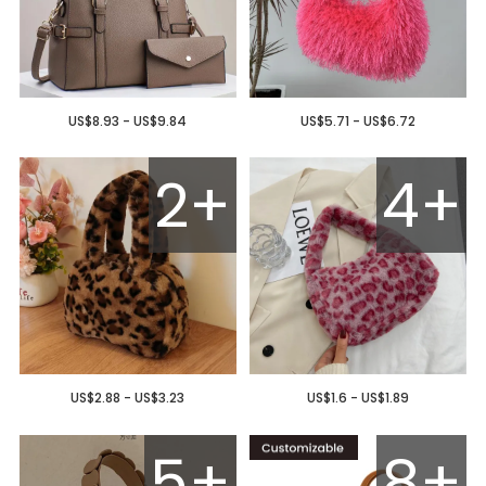
US$8.93 - US$9.84
US$5.71 - US$6.72
2+
4+
US$2.88 - US$3.23
US$1.6 - US$1.89
5+
8+