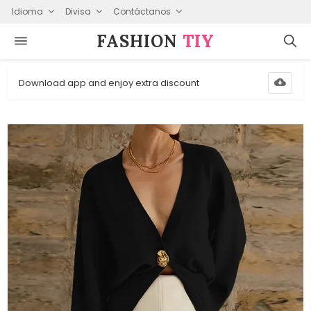
Idioma
Divisa
Contáctanos
FASHION⁠
TIY
Download app and enjoy extra discount