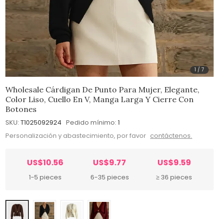
1
/
7
Wholesale Cárdigan De Punto Para Mujer, Elegante,
Color Liso, Cuello En V, Manga Larga Y Cierre Con
Botones
SKU:
T1025092924
Pedido mínimo:
1
Personalización y abastecimiento, por favor
contáctenos.
US$10.56
US$9.77
US$9.59
1-5 pieces
6-35 pieces
≥ 36 pieces