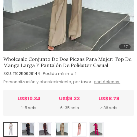
1
/
7
Wholesale Conjunto De Dos Piezas Para Mujer: Top De
Manga Larga Y Pantalón De Poliéster Casual
SKU:
T10250929144
Pedido mínimo:
1
Personalización y abastecimiento, por favor
contáctenos.
US$10.34
US$9.33
US$8.78
1-5 sets
6-35 sets
≥ 36 sets