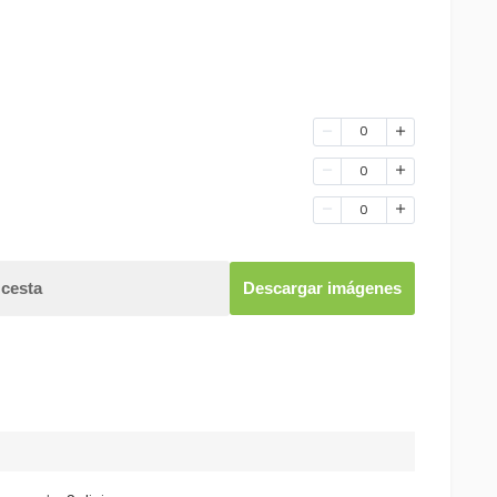
0
0
0
 cesta
Descargar imágenes