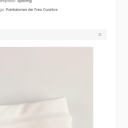
tampado:
Splicing
go:
Pantalones de Tres Cuartos