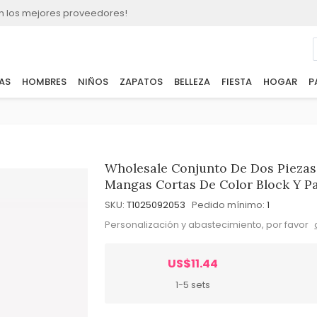
n los mejores proveedores!
AS
HOMBRES
NIÑOS
ZAPATOS
BELLEZA
FIESTA
HOGAR
P
Wholesale Conjunto De Dos Piezas
Mangas Cortas De Color Block Y P
SKU:
T1025092053
Pedido mínimo:
1
Personalización y abastecimiento, por favor
US$11.44
1-5 sets