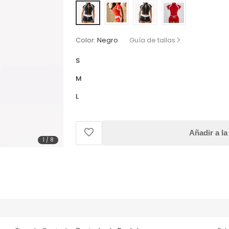
Color:
Negro
Guía de tallas
S
M
L
Añadir a la
1
/
8