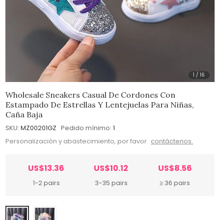
1
/
16
Wholesale Sneakers Casual De Cordones Con
Estampado De Estrellas Y Lentejuelas Para Niñas,
Caña Baja
SKU:
MZ00201GZ
Pedido mínimo:
1
Personalización y abastecimiento, por favor
contáctenos.
US$13.36
US$10.12
US$8.56
1-2 pairs
3-35 pairs
≥ 36 pairs