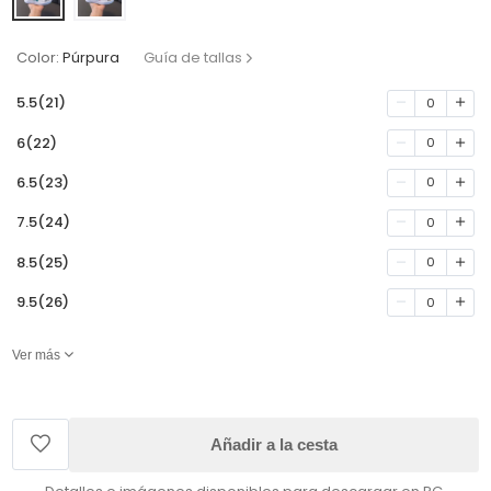
Color:
Púrpura
Guía de tallas
5.5(21)
0
6(22)
0
6.5(23)
0
7.5(24)
0
8.5(25)
0
9.5(26)
0
Ver más
Añadir a la cesta