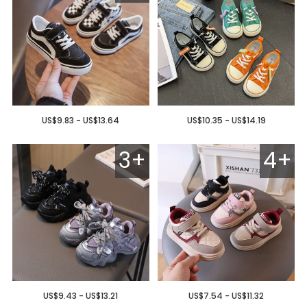
US$9.83 - US$13.64
US$10.35 - US$14.19
3+
4+
US$9.43 - US$13.21
US$7.54 - US$11.32