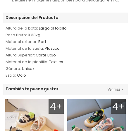
Detalles e imágenes disponibles para descargar en PC.
Descripción del Producto
Altura de la bota:
Largo al tobillo
Peso Bruto:
0.33kg
Material exterior:
Red
Material de la suela:
Plástico
Altura Superior:
Corte Bajo
Material de la plantilla:
Textiles
Género:
Unisex
Estilo:
Ocio
También te puede gustar
Ver más
4+
4+