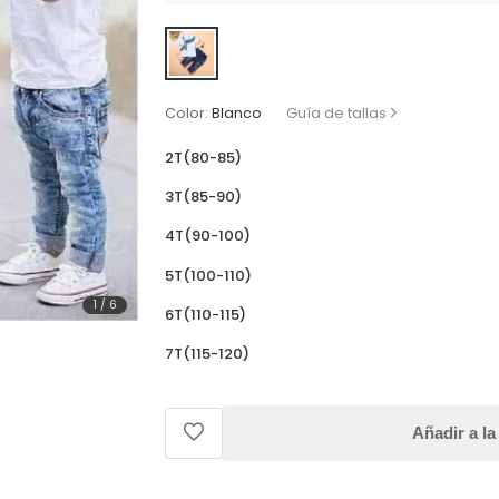
Color:
Blanco
Guía de tallas
2T(80-85)
3T(85-90)
4T(90-100)
5T(100-110)
1
/
6
6T(110-115)
7T(115-120)
Añadir a la