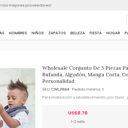
n los mejores proveedores!
AS
HOMBRES
NIÑOS
ZAPATOS
BELLEZA
FIESTA
HOGAR
P
Wholesale Conjunto De 3 Piezas P
Bufanda, Algodón, Manga Corta, Col
Personalidad
SKU:
CWLJ1684
Pedido mínimo:
1
Personalización y abastecimiento, por favor
US$8.76
1-2 sets