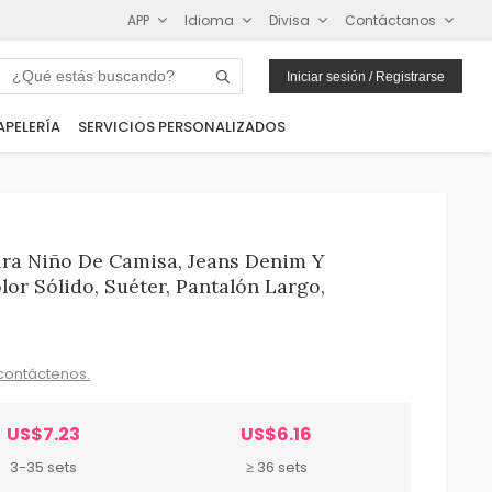
APP
Idioma
Divisa
Contáctanos
Iniciar sesión / Registrarse
APELERÍA
SERVICIOS PERSONALIZADOS
ara Niño De Camisa, Jeans Denim Y
or Sólido, Suéter, Pantalón Largo,
contáctenos.
US$7.23
US$6.16
3-35 sets
≥ 36 sets