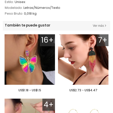
Estilo:
Unisex
Modelado:
Letras/Números/Texto
Peso Bruto:
0,018 kg
También te puede gustar
Ver más
16+
7+
US$1.18 - US$1.5
US$2.73 - US$4.47
4+