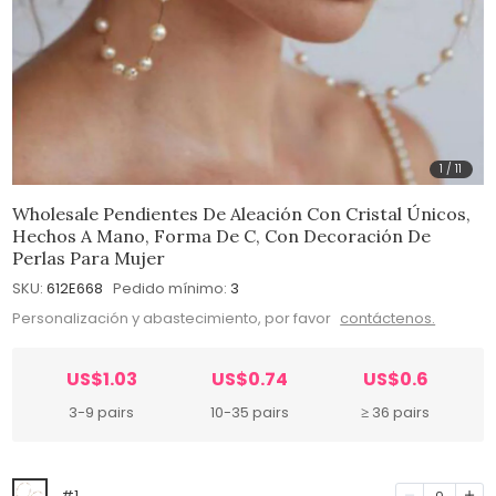
1
/
11
Wholesale Pendientes De Aleación Con Cristal Únicos,
Hechos A Mano, Forma De C, Con Decoración De
Perlas Para Mujer
SKU:
612E668
Pedido mínimo:
3
Personalización y abastecimiento, por favor
contáctenos.
US$1.03
US$0.74
US$0.6
3-9 pairs
10-35 pairs
≥ 36 pairs
#1
0