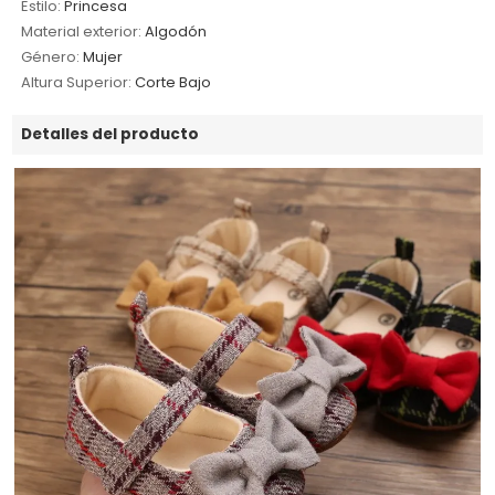
Estilo:
Princesa
Material exterior:
Algodón
Género:
Mujer
Altura Superior:
Corte Bajo
Detalles del producto