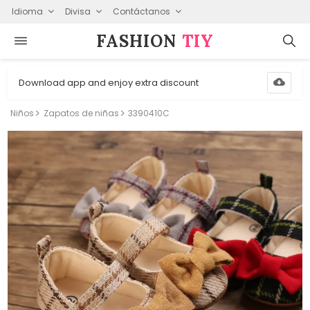
Idioma
Divisa
Contáctanos
FASHION⁠
TIY
Download app and enjoy extra discount
Niños
Zapatos de niñas
3390410C