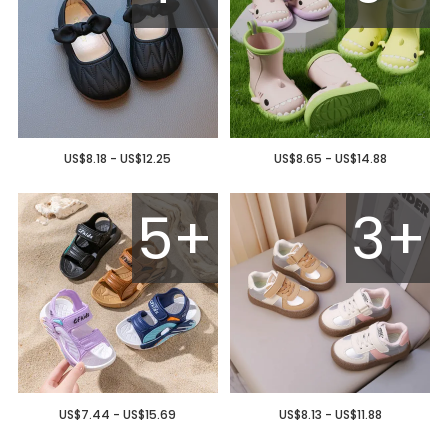
US$8.18 - US$12.25
US$8.65 - US$14.88
5+
3+
US$7.44 - US$15.69
US$8.13 - US$11.88