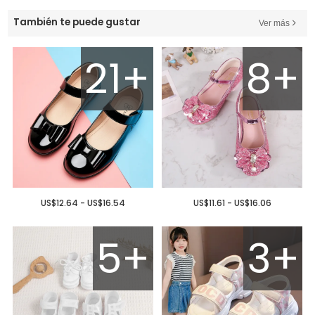
También te puede gustar
Ver más
21+
8+
US$12.64 - US$16.54
US$11.61 - US$16.06
5+
3+