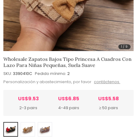
1
/
9
Wholesale Zapatos Bajos Tipo Princesa A Cuadros Con
Lazo Para Niñas Pequeñas, Suela Suave
SKU:
3390410C
Pedido mínimo:
2
Personalización y abastecimiento, por favor
contáctenos.
US$9.53
US$6.85
US$5.58
2-3 pairs
4-49 pairs
≥ 50 pairs