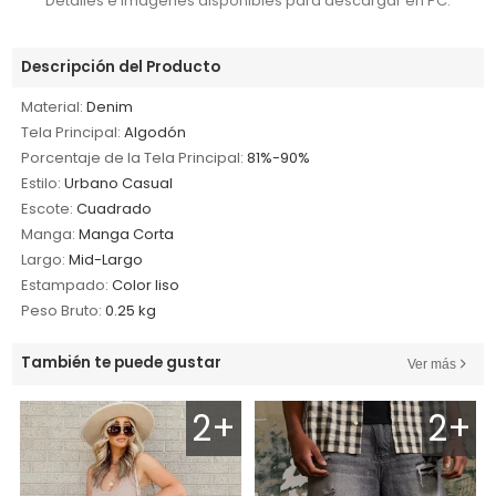
Detalles e imágenes disponibles para descargar en PC.
Descripción del Producto
Material:
Denim
Tela Principal:
Algodón
Porcentaje de la Tela Principal:
81%-90%
Estilo:
Urbano Casual
Escote:
Cuadrado
Manga:
Manga Corta
Largo:
Mid-Largo
Estampado:
Color liso
Peso Bruto:
0.25 kg
También te puede gustar
Ver más
2+
2+