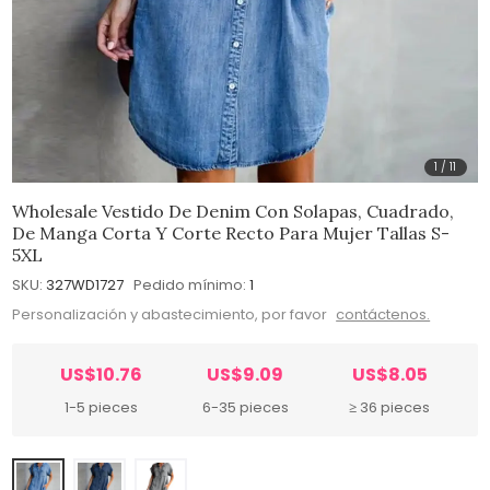
1
/
11
Wholesale Vestido De Denim Con Solapas, Cuadrado,
De Manga Corta Y Corte Recto Para Mujer Tallas S-
5XL
SKU:
327WD1727
Pedido mínimo:
1
Personalización y abastecimiento, por favor
contáctenos.
US$10.76
US$9.09
US$8.05
1-5 pieces
6-35 pieces
≥ 36 pieces