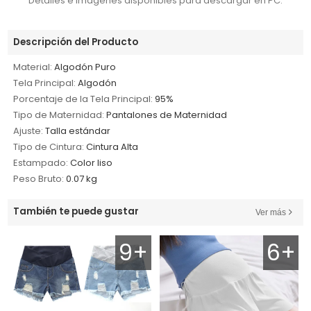
Detalles e imágenes disponibles para descargar en PC.
Descripción del Producto
Material:
Algodón Puro
Tela Principal:
Algodón
Porcentaje de la Tela Principal:
95%
Tipo de Maternidad:
Pantalones de Maternidad
Ajuste:
Talla estándar
Tipo de Cintura:
Cintura Alta
Estampado:
Color liso
Peso Bruto:
0.07 kg
También te puede gustar
Ver más
9+
6+