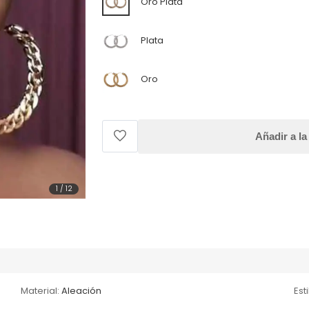
Oro Plata
Plata
Oro
Añadir a la
1
/
12
Material:
Aleación
Esti