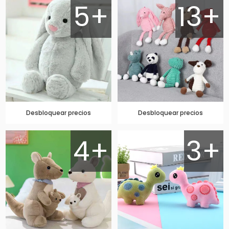
5+
13+
Desbloquear precios
Desbloquear precios
4+
3+