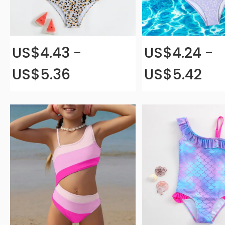
US$4.43 -
US$4.24 -
US$5.36
US$5.42