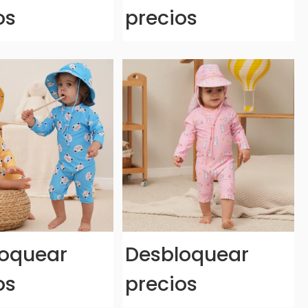
os
precios
oquear
Desbloquear
os
precios