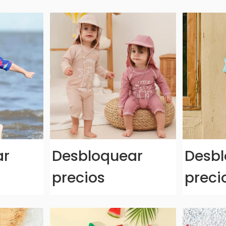
ar
Desbloquear
Desbl
precios
preci