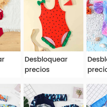
ar
Desbloquear
Desbl
precios
preci