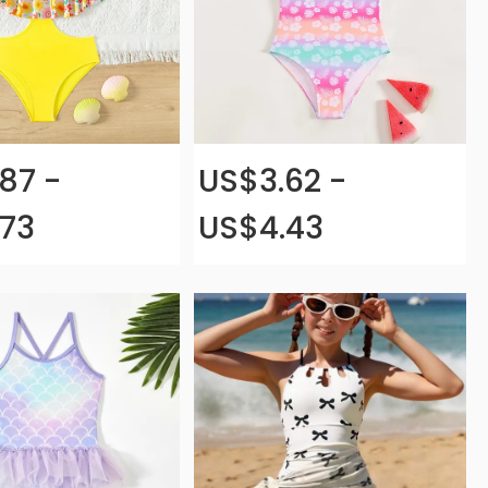
87 -
US$3.62 -
73
US$4.43