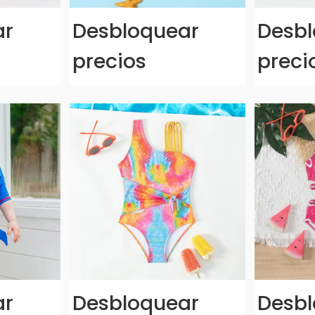
ar
Desbloquear
Desbl
precios
preci
ar
Desbloquear
Desbl