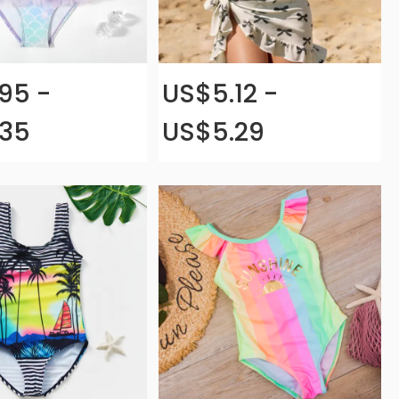
95 -
US$5.12 -
.35
US$5.29