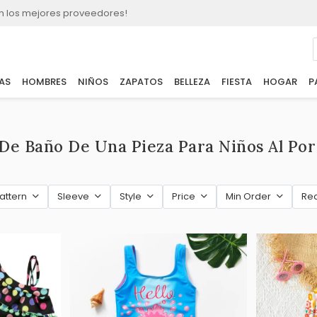
n los mejores proveedores!
AS
HOMBRES
NIÑOS
ZAPATOS
BELLEZA
FIESTA
HOGAR
P
 De Baño De Una Pieza Para Niños Al Po
attern
Sleeve
Style
Price
Min Order
Re