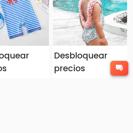
oquear
Desbloquear
os
precios