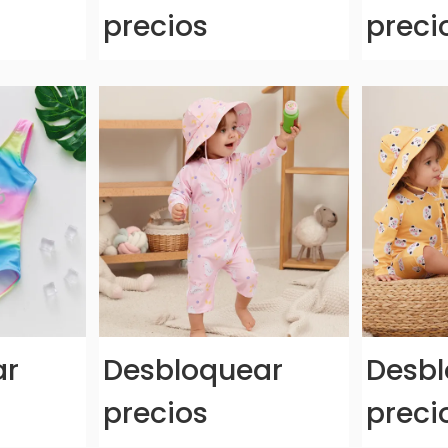
precios
preci
ar
Desbloquear
Desbl
precios
preci