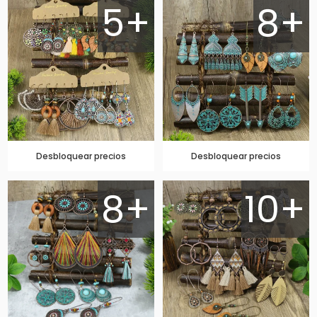
5+
8+
Desbloquear precios
Desbloquear precios
8+
10+