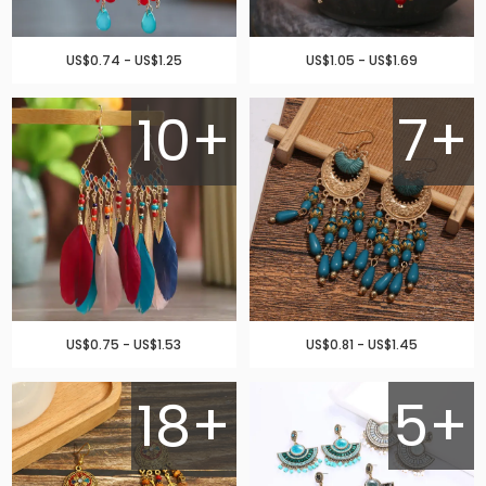
US$0.74 - US$1.25
US$1.05 - US$1.69
10+
7+
US$0.75 - US$1.53
US$0.81 - US$1.45
18+
5+