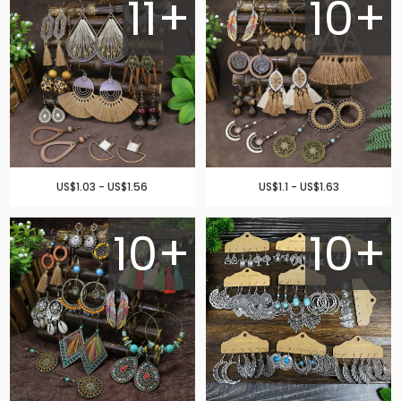
11+
10+
US$1.03 - US$1.56
US$1.1 - US$1.63
10+
10+