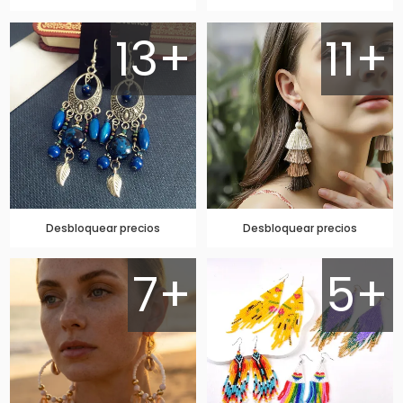
13+
11+
Desbloquear precios
Desbloquear precios
7+
5+