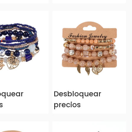
oquear
Desbloquear
s
precios