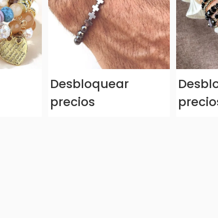
r
Desbloquear
Desbl
precios
precio