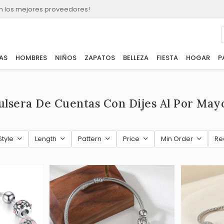
n los mejores proveedores!
AS
HOMBRES
NIÑOS
ZAPATOS
BELLEZA
FIESTA
HOGAR
P
ulsera De Cuentas Con Dijes Al Por May
Style
Length
Pattern
Price
Min Order
R