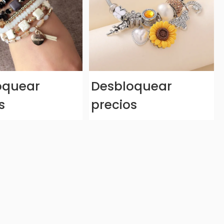
oquear
Desbloquear
s
precios