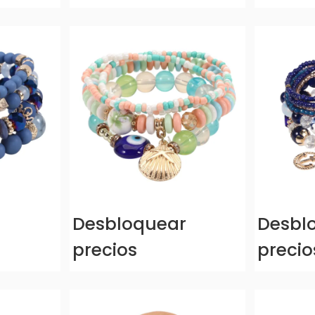
r
Desbloquear
Desbl
precios
precio