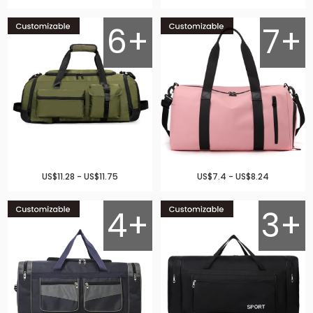
6+
7+
US$11.28 - US$11.75
US$7.4 - US$8.24
4+
3+