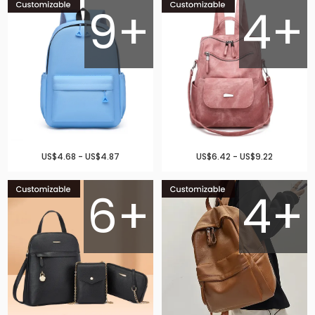
9+
4+
US$4.68 - US$4.87
US$6.42 - US$9.22
6+
4+