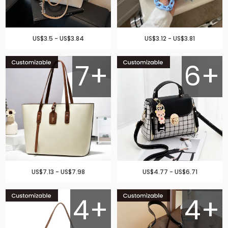
US$3.5 - US$3.84
US$3.12 - US$3.81
7+
6+
US$7.13 - US$7.98
US$4.77 - US$6.71
4+
4+