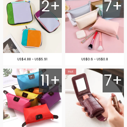
2+
7+
US$4.88 - US$5.91
US$0.6 - US$0.8
11+
7+