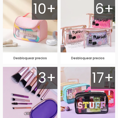
10+
6+
Desbloquear precios
Desbloquear precios
3+
17+