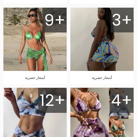
9+
3+
أسعار حصرية
أسعار حصرية
12+
4+