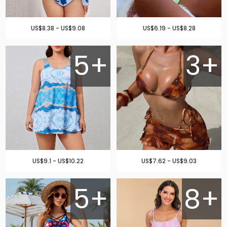
US$8.38 - US$9.08
US$6.19 - US$8.28
5+
3+
US$9.1 - US$10.22
US$7.62 - US$9.03
5+
8+