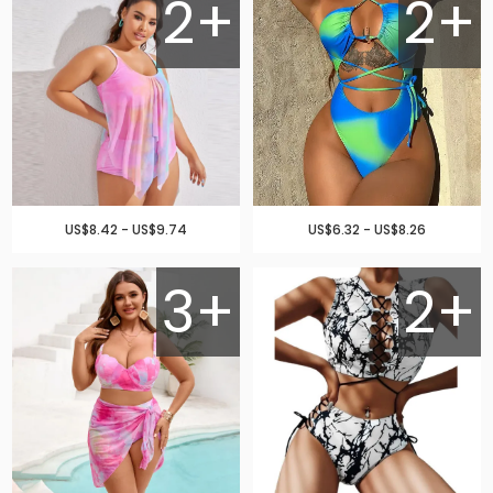
2+
2+
US$8.42 - US$9.74
US$6.32 - US$8.26
3+
2+