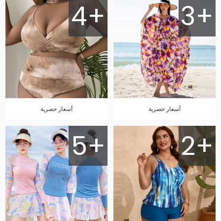
4+
3+
أسعار حصرية
أسعار حصرية
5+
2+