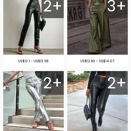
2+
3+
US$12.1 - US$12.98
US$12.83 - US$14.07
2+
2+