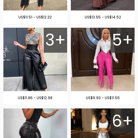
US$11.51 - US$12.32
US$13.55 - US$14.52
3+
5+
US$11.86 - US$12.98
US$9.93 - US$11.55
6+