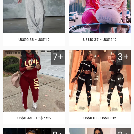
US$10.38 - US$11.2
US$10.37 - US$12.12
7+
3+
US$6.49 - US$7.55
US$8.01 - US$10.92