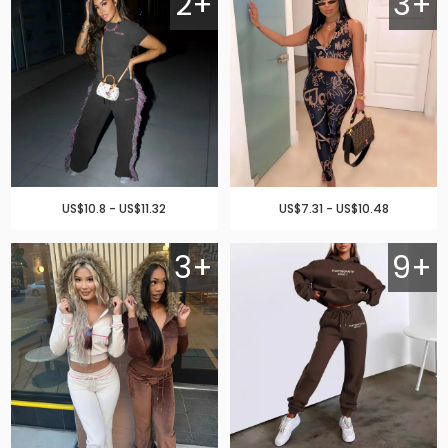
2+
3+
US$10.8 - US$11.32
US$7.31 - US$10.48
3+
9+