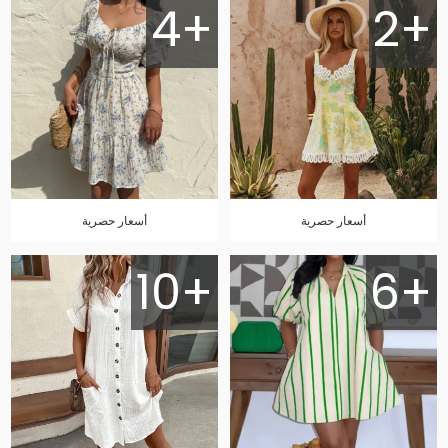
4+
2+
أسعار حصرية
أسعار حصرية
10+
6+