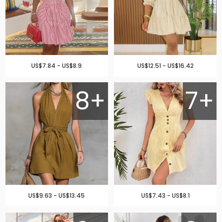
US$7.84 - US$8.9
US$12.51 - US$16.42
8+
7+
US$9.63 - US$13.45
US$7.43 - US$8.1