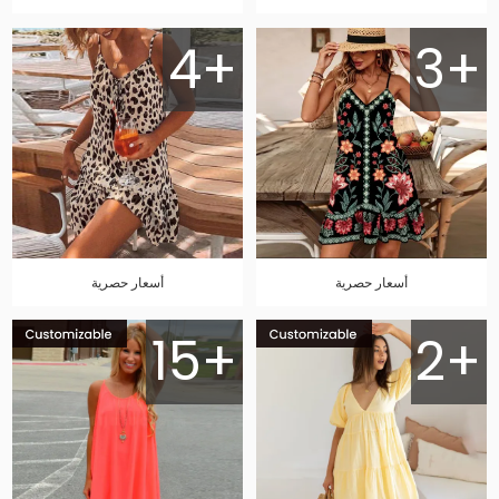
4+
3+
أسعار حصرية
أسعار حصرية
15+
2+