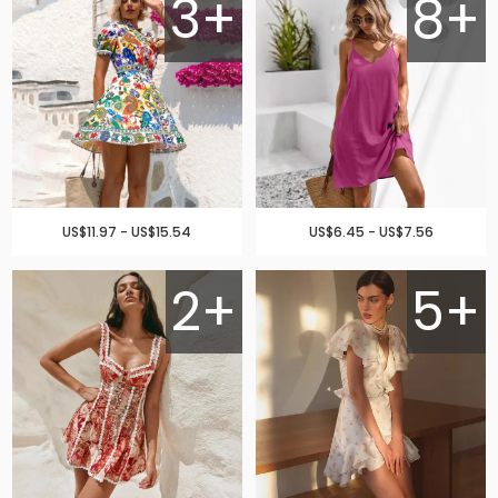
3+
8+
US$11.97 - US$15.54
US$6.45 - US$7.56
2+
5+