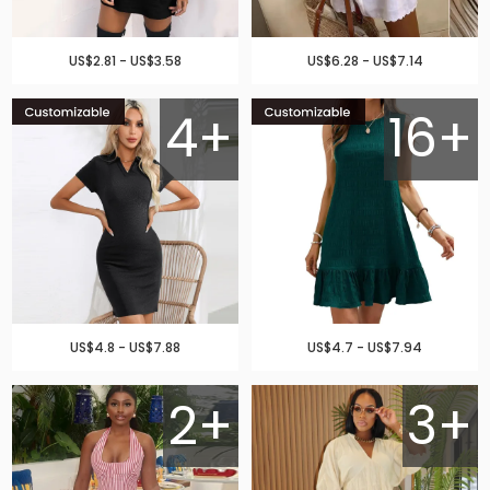
US$2.81 - US$3.58
US$6.28 - US$7.14
4+
16+
US$4.8 - US$7.88
US$4.7 - US$7.94
2+
3+