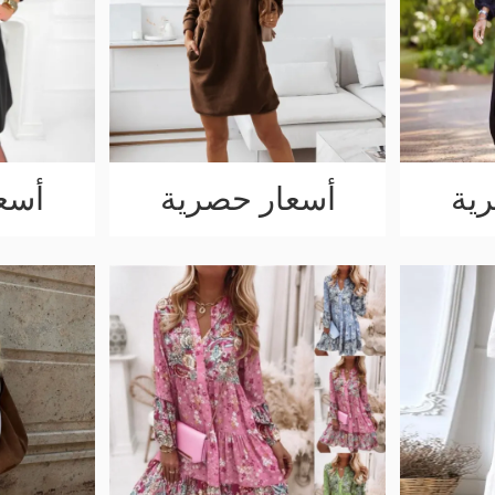
ية
أسعار حصرية
أسع