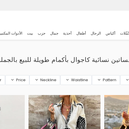
َمِّلات
أكياس
الرجال
أطفال
أحذية
جمال
حزب
بيت
الأدوات المكتبي
ساتين نسائية كاجوال بأكمام طويلة للبيع بالجملة
r
Price
Neckline
Waistline
Pattern