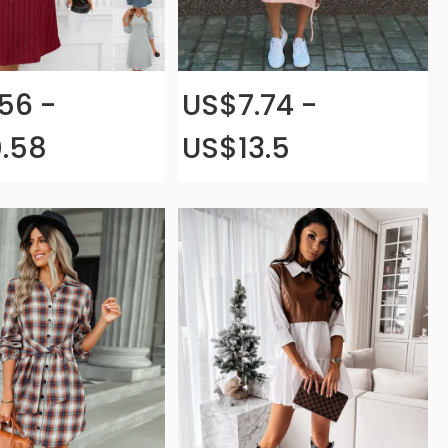
56 -
US$7.74 -
.58
US$13.5