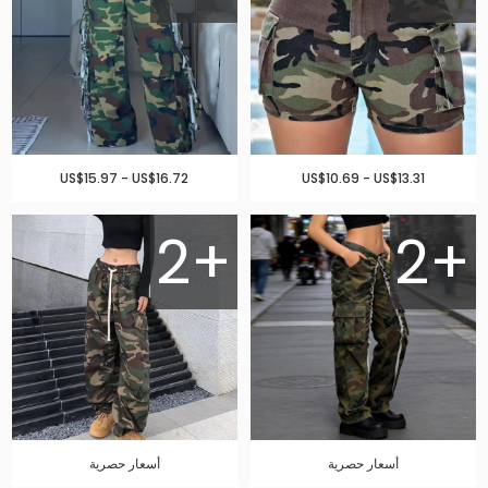
US$15.97 - US$16.72
US$10.69 - US$13.31
2+
2+
أسعار حصرية
أسعار حصرية