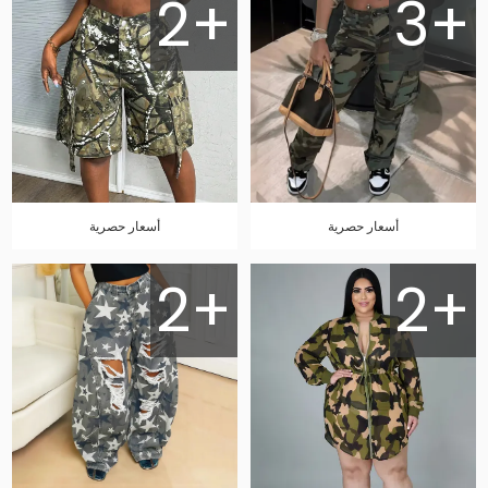
2+
3+
أسعار حصرية
أسعار حصرية
2+
2+