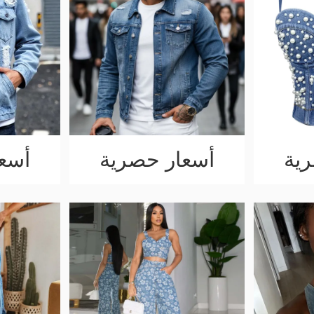
ية
أسعار حصرية
أسع