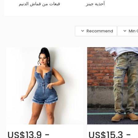
أحذية جينز
قبعات من قماش الدنيم
Recommend
Min 
US$13.9 -
US$15.3 -