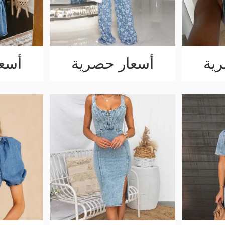
ية
أسعار حصرية
أسع