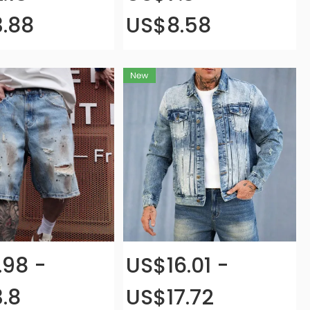
.88
US$8.58
.98 -
US$16.01 -
.8
US$17.72