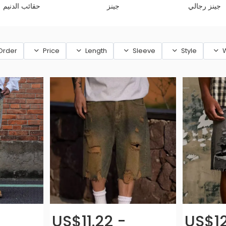
جينز رجالي
جينز
حقائب الدنيم
Order
Price
Length
Sleeve
Style
W
US$11.22 -
US$12