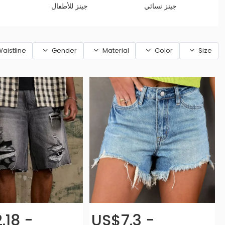
جينز نسائي
جينز للأطفال
aistline
Gender
Material
Color
Size
.18 -
US$7.3 -