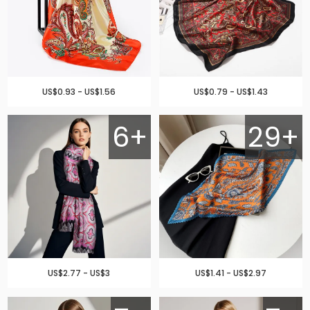
US$0.93 - US$1.56
US$0.79 - US$1.43
6+
29+
US$2.77 - US$3
US$1.41 - US$2.97