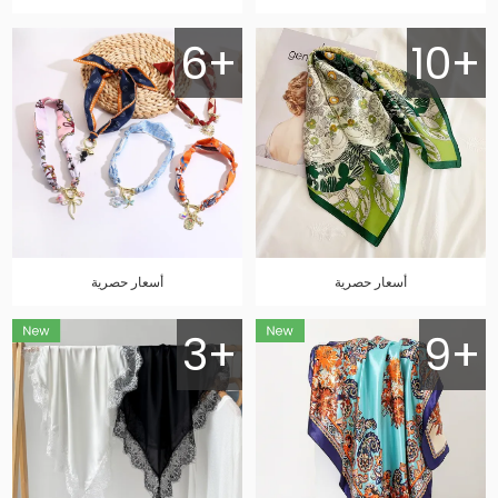
6+
10+
أسعار حصرية
أسعار حصرية
3+
9+