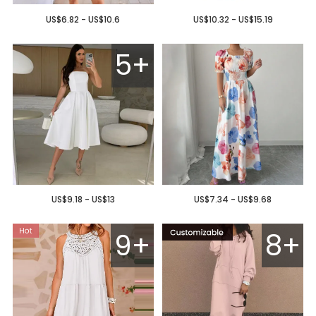
US$6.82 - US$10.6
US$10.32 - US$15.19
5+
US$9.18 - US$13
US$7.34 - US$9.68
9+
8+