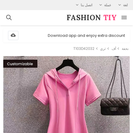
لغة
عملة
اتصل بنا
FASHION⁠
TIY
Download app and enjoy extra discount
نحفة
أف
ثري
T103D42032