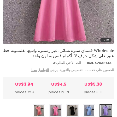
1
/
10
Wholesale فستان سترة نسائي، غير رسمي، واسع، بقلنسوة، خط
عنق على شكل حرف V، أكمام قصيرة، لون واحد
SKU:
T103D42032
الحد الأدنى للطلب:
3
للحصول على خدمات التخصيص والتوريد، يرجى
التواصل معنا
US$3.94
US$4.5
US$5.38
≥ 72 pieces
12-71 pieces
3-11 pieces