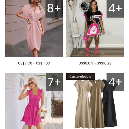
8+
4+
US$7.76 - US$11.03
US$6.64 - US$10.28
7+
4+