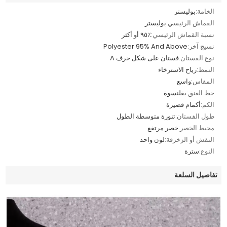
الخامة:
بوليستر
القماش الرئيسي:
بوليستر
نسبة القماش الرئيسي:
٪٩٥ أو أكثر
نسيج آخر:
Polyester 95% And Above
نوع الفستان:
فستان على شكل حرف A
النمط:
رياح الاسترخاء
المقاس:
واسع
خط العنق:
بقلنسوة
الكم:
أكمام قصيرة
طول الفستان:
تنورة متوسطة الطول
محيط الخصر:
خصر مرتفع
النقش أو الزخرفة:
لون واحد
النوع:
سترة
تفاصيل السلعة