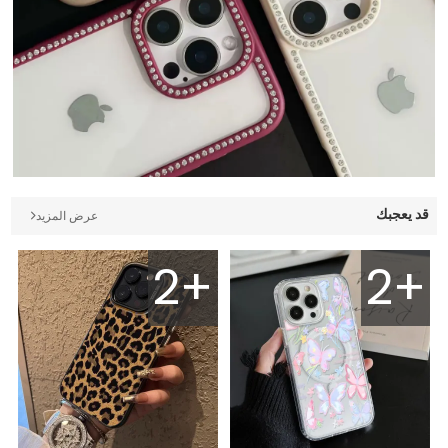
قد يعجبك
عرض المزيد
2+
2+