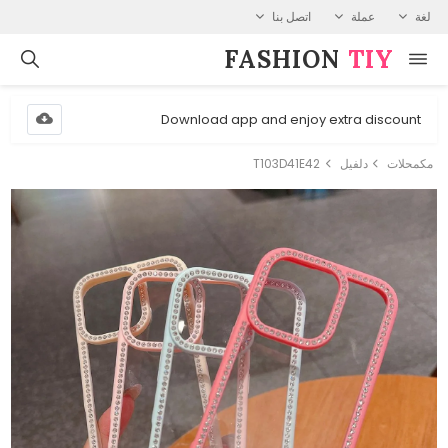
لغة
عملة
اتصل بنا
FASHION⁠
TIY
Download app and enjoy extra discount
مكمحلات
دلفيل
T103D41E42