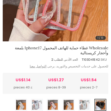
1
/
13
Wholesale غطاء حماية للهاتف المحمول Iphone17 بلمعة
وأحجار كريستالية
SKU:
T103D41E42
الحد الأدنى للطلب:
2
للحصول على خدمات التخصيص والتوريد، يرجى
التواصل معنا
US$1.14
US$1.27
US$1.54
≥ 40 pieces
8-39 pieces
2-7 pieces