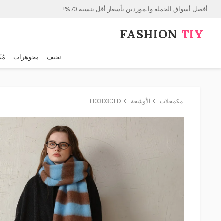
أفضل أسواق الجملة والموردين بأسعار أقل بنسبة 70%!
FASHION⁠
TIY
نحيف
مجوهرات
مُك
مكمحلات
الأوشحة
T103D3CED