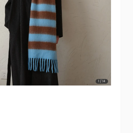
1
/
14