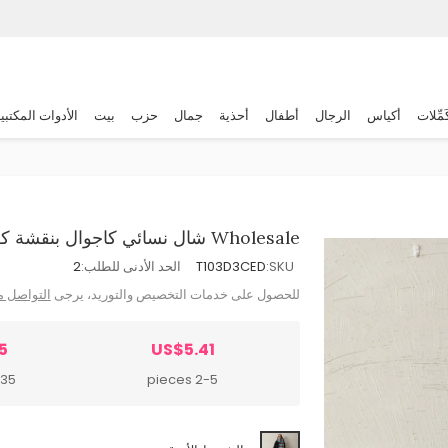
َمِّلات
أكياس
الرجال
أطفال
أحذية
جمال
حزب
بيت
الأدوات المكتبي
Wholesale شال نسائي كاجوال بنقشة كلاسيكية وأهداب، سميك ودافئ للخريف والشتاء
SKU:
T103D3CED
الحد الأدنى للطلب:
2
للحصول على خدمات التخصيص والتوريد، يرجى
التواصل م
5
US$5.41
pieces
2-5 pieces