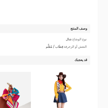
وصف المنتج
نوع الوشاح:
شال
النقش أو الزخرفة:
قِطَاب / مُقَلَّم
قد يعجبك