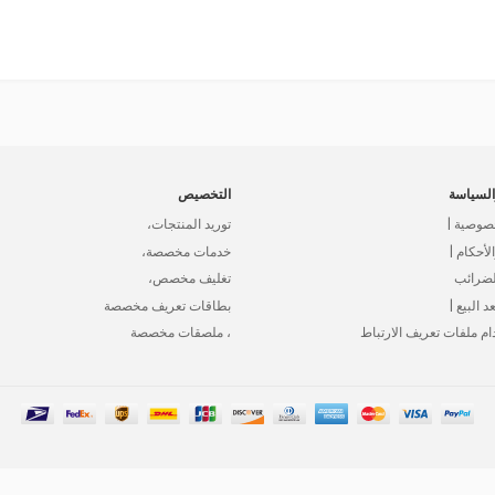
لسياسة
التخصيص
صوصية |
توريد المنتجات،
أحكام |
خدمات مخصصة،
لضرائب
تغليف مخصص،
د البيع |
بطاقات تعريف مخصصة
ام ملفات تعريف الارتباط
، ملصقات مخصصة