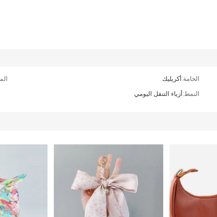
الخامة:
أكريليك
الم
النمط:
أزياء التنقل اليومي