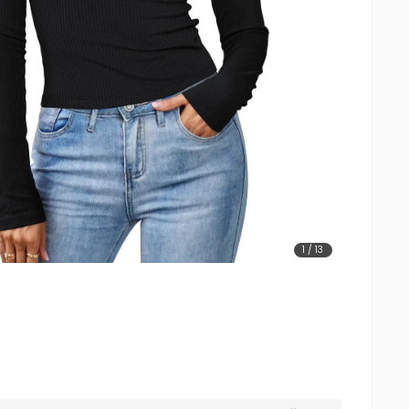
1
/
13