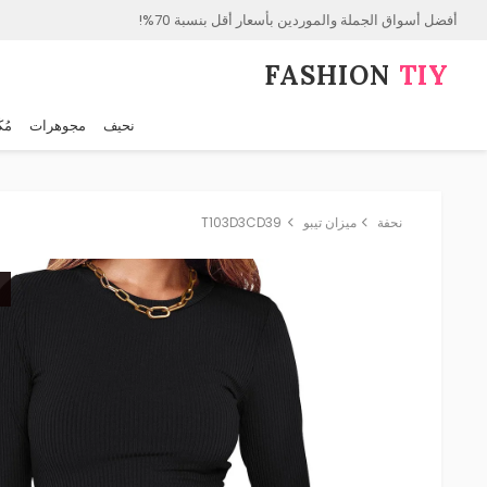
أفضل أسواق الجملة والموردين بأسعار أقل بنسبة 70%!
FASHION⁠
TIY
نحيف
مجوهرات
مُك
نحفة
ميزان تيبو
T103D3CD39