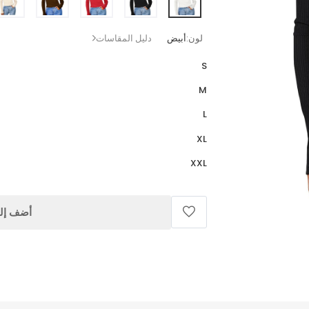
لون:
أبيض
دليل المقاسات
S
M
L
XL
XXL
أضف إلى