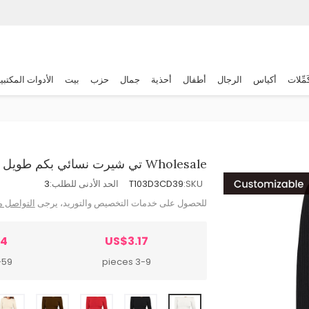
َمِّلات
أكياس
الرجال
أطفال
أحذية
جمال
حزب
بيت
الأدوات المكتبي
Wholesale تي شيرت نسائي بكم طويل مقاس ضيق بلون سادة للمناسبات العَرَضِية
SKU:
T103D3CD39
الحد الأدنى للطلب:
3
للحصول على خدمات التخصيص والتوريد، يرجى
التواصل م
04
US$3.17
 pieces
3-9 pieces