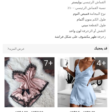
القماش الرئيسي:
بوليستر
نسبة القماش الرئيسي:
١٠٠٪
نوع البيجامة:
قميص النوم
طول الكم:
بدون أكمام
طول القطعة:
ميني
النقش أو الزخرفة:
لون واحد
زخرفة:
ظهر مكشوف على شكل فراشة
قد يعجبك
عرض المزيد
7+
4+