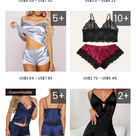
US$4.09 - US$7.52
US$3.5 - US$6.23
5+
10+
US$3.84 - US$7.83
US$2.73 - US$6.45
5+
2+