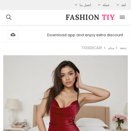
لغة
عملة
اتصل بنا
FASHION⁠
TIY
Download app and enjoy extra discount
نحفة
منام
T103D3CA3F