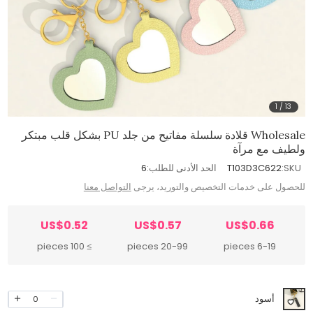
1
/
13
Wholesale قلادة سلسلة مفاتيح من جلد PU بشكل قلب مبتكر
ولطيف مع مرآة
SKU:
T103D3C622
الحد الأدنى للطلب:
6
للحصول على خدمات التخصيص والتوريد، يرجى
التواصل معنا
US$0.52
US$0.57
US$0.66
≥ 100 pieces
20-99 pieces
6-19 pieces
أسود
0