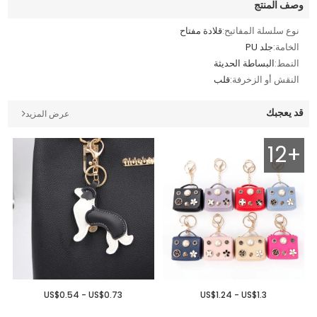
وصف المنتج
نوع سلسلة المفاتيح:
قلادة مفتاح
الخامة:
جلد PU
النمط:
البساطة الحديثة
النقش أو الزخرفة:
قلب
قد يعجبك
عرض المزيد
12+
US$0.54 - US$0.73
US$1.24 - US$1.3