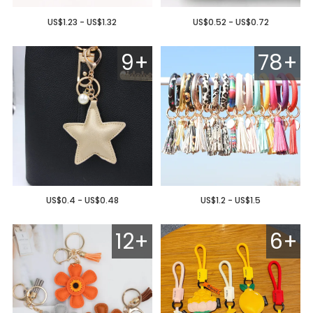
US$1.23 - US$1.32
US$0.52 - US$0.72
9+
78+
US$0.4 - US$0.48
US$1.2 - US$1.5
12+
6+