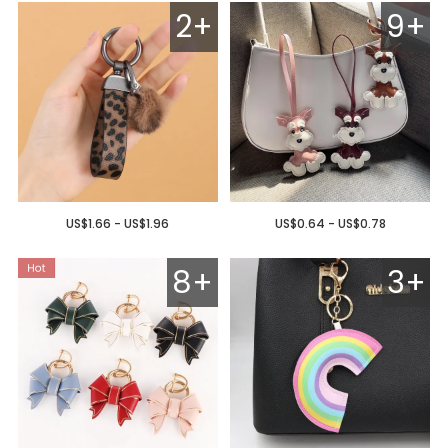
2+
9+
US$1.66 - US$1.96
US$0.64 - US$0.78
8+
3+