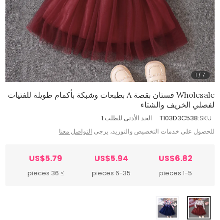
1
/
7
Wholesale فستان بقصة A بطبعات وشبكة بأكمام طويلة للفتيات
لفصلي الخريف والشتاء
SKU:
T103D3C538
الحد الأدنى للطلب:
1
للحصول على خدمات التخصيص والتوريد، يرجى
التواصل معنا
US$5.79
US$5.94
US$6.82
≥ 36 pieces
6-35 pieces
1-5 pieces