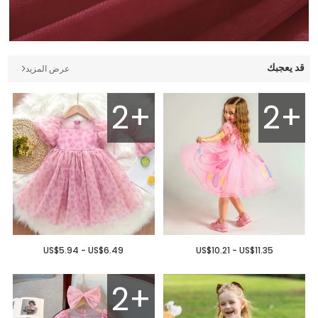
قد يعجبك
عرض المزيد
2+
2+
US$5.94 - US$6.49
US$10.21 - US$11.35
2+