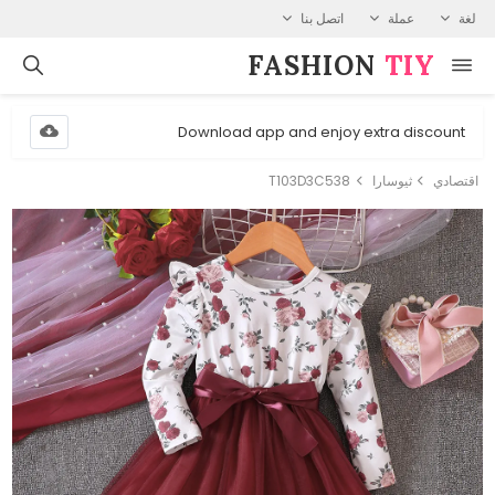
لغة
عملة
اتصل بنا
FASHION⁠
TIY
Download app and enjoy extra discount
اقتصادي
ثيوسارا
T103D3C538