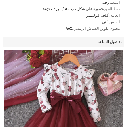
النمط:
ترفيه
نمط التنورة:
تنورة على شكل حرف A / تنورة مفرّغة
الخامة:
ألياف البوليستر
الجنس:
أنثى
محتوى تكوين القماش الرئيسي:
٪٩٥
تفاصيل السلعة