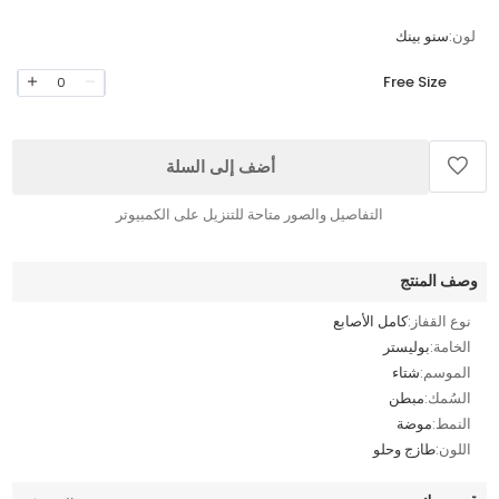
لون:
سنو بينك
Free Size
0
أضف إلى السلة
التفاصيل والصور متاحة للتنزيل على الكمبيوتر
وصف المنتج
نوع القفاز:
كامل الأصابع
الخامة:
بوليستر
الموسم:
شتاء
السُمك:
مبطن
النمط:
موضة
اللون:
طازج وحلو