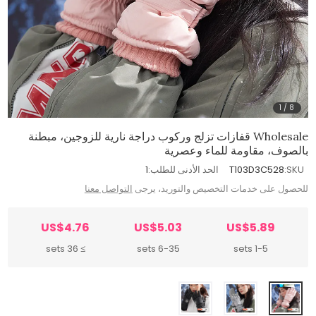
1
/
8
Wholesale قفازات تزلج وركوب دراجة نارية للزوجين، مبطنة
بالصوف، مقاومة للماء وعصرية
SKU:
T103D3C528
الحد الأدنى للطلب:
1
للحصول على خدمات التخصيص والتوريد، يرجى
التواصل معنا
US$4.76
US$5.03
US$5.89
≥ 36 sets
6-35 sets
1-5 sets