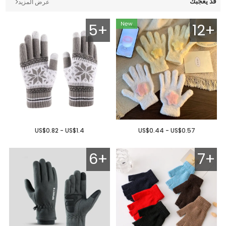
قد يعجبك
عرض المزيد
5+
12+
US$0.82 - US$1.4
US$0.44 - US$0.57
6+
7+