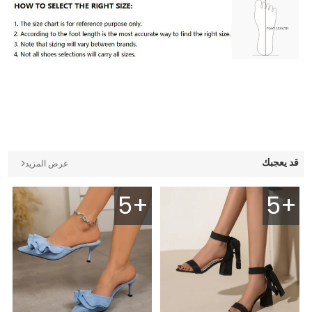
قد يعجبك
عرض المزيد
5+
5+