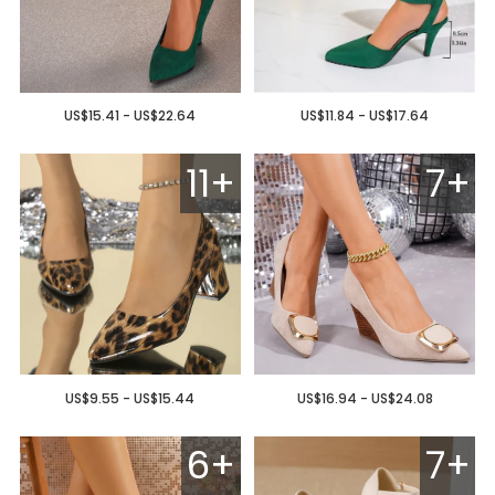
US$15.41 - US$22.64
US$11.84 - US$17.64
11+
7+
US$9.55 - US$15.44
US$16.94 - US$24.08
6+
7+