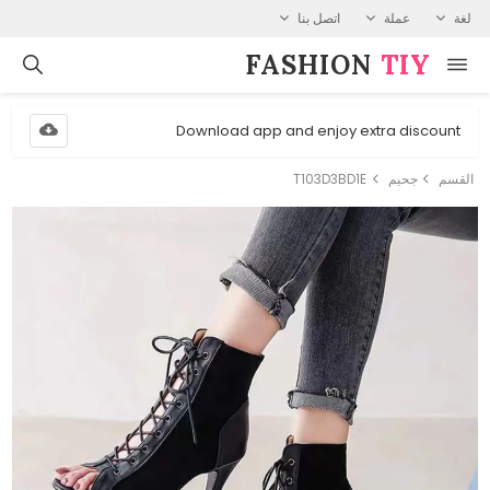
لغة
عملة
اتصل بنا
FASHION⁠
TIY
Download app and enjoy extra discount
القسم
جحيم
T103D3BD1E