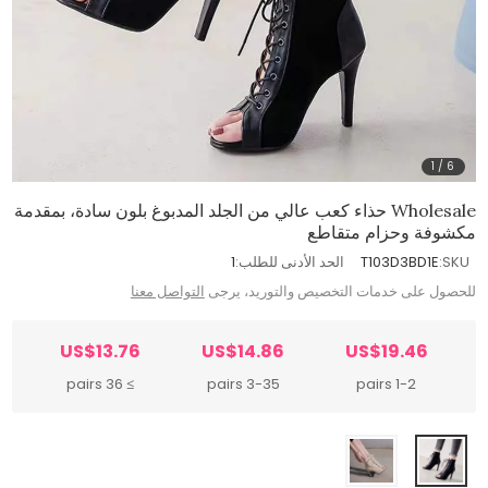
1
/
6
Wholesale حذاء كعب عالي من الجلد المدبوغ بلون سادة، بمقدمة
مكشوفة وحزام متقاطع
SKU:
T103D3BD1E
الحد الأدنى للطلب:
1
للحصول على خدمات التخصيص والتوريد، يرجى
التواصل معنا
US$13.76
US$14.86
US$19.46
≥ 36 pairs
3-35 pairs
1-2 pairs