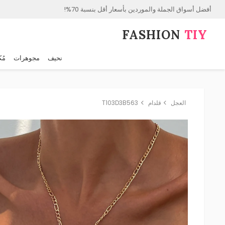
أفضل أسواق الجملة والموردين بأسعار أقل بنسبة 70%!
FASHION⁠
TIY
نحيف
مجوهرات
مُك
العجل
قلدام
T103D3B563