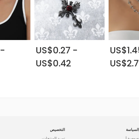
 -
US$0.27 -
US$1.4
US$0.42
US$2.7
لسياسة
التخصيص
صوصية |
توريد المنتجات،