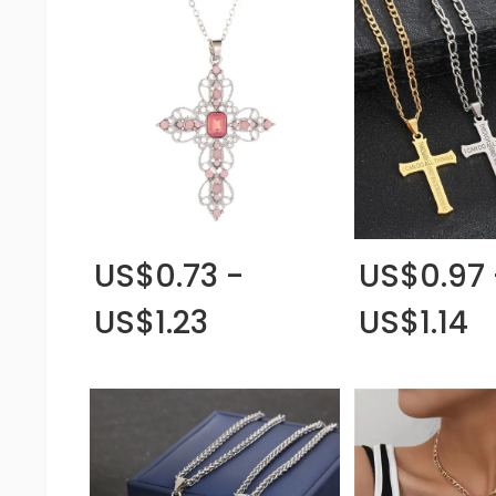
US$0.73 -
US$0.97 
US$1.23
US$1.14