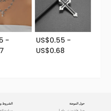
5 -
US$0.55 -
7
US$0.68
حول الموضة
الشروط وا
حول فاشون تي واي |
سياسة الخ