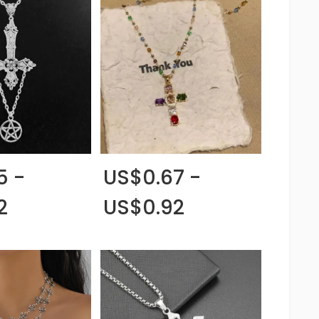
5 -
US$0.67 -
2
US$0.92