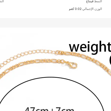
النمط:
فينتاج
الن
الوزن الإجمالي:
0.02 كغم