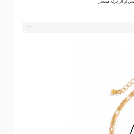
قش أو الزخرفة:
هندسي