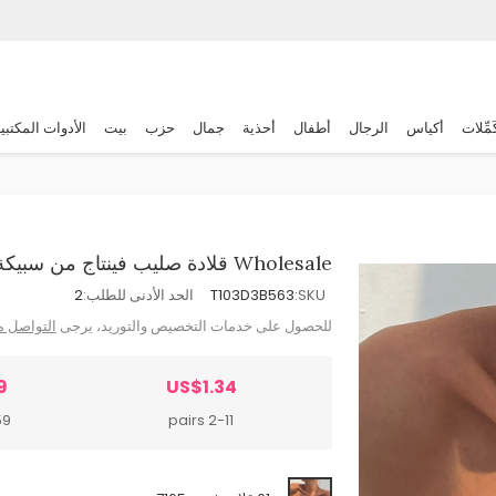
َمِّلات
أكياس
الرجال
أطفال
أحذية
جمال
حزب
بيت
الأدوات المكتبي
Wholesale قلادة صليب فينتاج من سبيكة وأحجار الراين
SKU:
T103D3B563
الحد الأدنى للطلب:
2
للحصول على خدمات التخصيص والتوريد، يرجى
التواصل م
9
US$1.34
airs
2-11 pairs