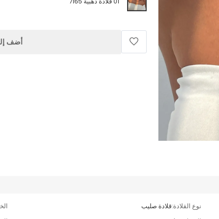
01 قلادة ذهبية 7165
أضف إلى
نوع القلادة:
قلادة صليب
الخا