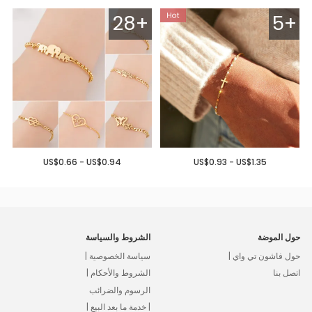
28+
5+
US$0.66 - US$0.94
US$0.93 - US$1.35
حول الموضة
الشروط والسياسة
حول فاشون تي واي |
سياسة الخصوصية |
اتصل بنا
الشروط والأحكام |
الرسوم والضرائب
| خدمة ما بعد البيع |