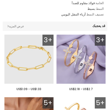
الخامة:
فولاذ مقاوم للصدأ
النمط:
بسيط
تصنيف النمط:
أزياء التنقل اليومي
قد يعجبك
عرض المزيد
3+
3+
US$1.09 - US$1.33
US$2.18 - US$2.7
5+
5+