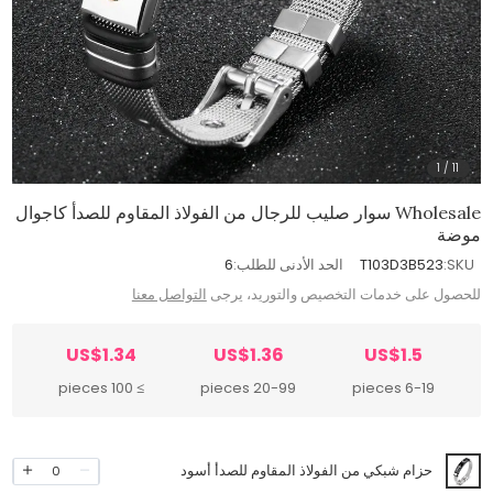
1
/
11
Wholesale سوار صليب للرجال من الفولاذ المقاوم للصدأ كاجوال
موضة
SKU:
T103D3B523
الحد الأدنى للطلب:
6
للحصول على خدمات التخصيص والتوريد، يرجى
التواصل معنا
US$1.34
US$1.36
US$1.5
≥ 100 pieces
20-99 pieces
6-19 pieces
حزام شبكي من الفولاذ المقاوم للصدأ أسود
0