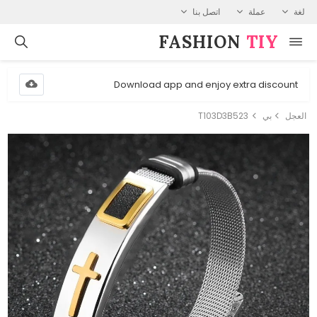
لغة
عملة
اتصل بنا
FASHION⁠
TIY
Download app and enjoy extra discount
العجل
بي
T103D3B523