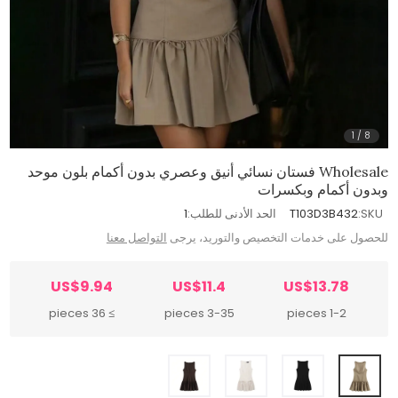
1
/
8
Wholesale فستان نسائي أنيق وعصري بدون أكمام بلون موحد
وبدون أكمام وبكسرات
SKU:
T103D3B432
الحد الأدنى للطلب:
1
للحصول على خدمات التخصيص والتوريد، يرجى
التواصل معنا
US$9.94
US$11.4
US$13.78
≥ 36 pieces
3-35 pieces
1-2 pieces