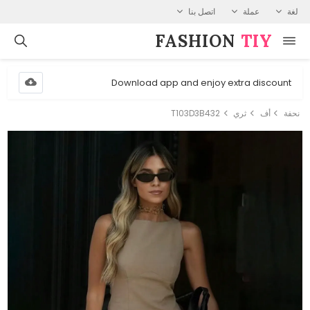
لغة
عملة
اتصل بنا
FASHION⁠
TIY
Download app and enjoy extra discount
نحفة
أف
ثري
T103D3B432