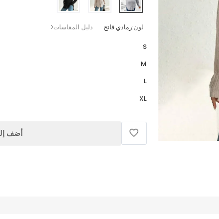
لون:
رمادي فاتح
دليل المقاسات
S
M
L
XL
أضف إلى