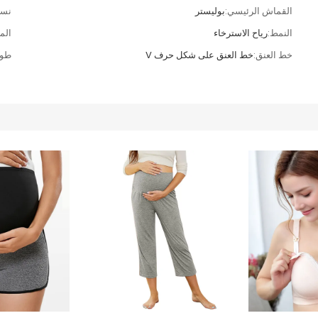
القماش الرئيسي:
بوليستر
نسب
النمط:
رياح الاسترخاء
الم
خط العنق:
خط العنق على شكل حرف V
طول