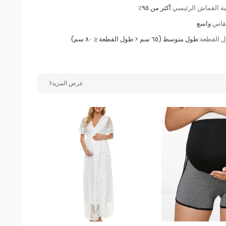
ة القماش الرئيسي:
أكثر من ٩٥٪
قاس:
واسع
 القطعة:
طول متوسط (٦٥ سم < طول القطعة ≤ ٨٠ سم)
عرض المزيد