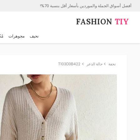
أفضل أسواق الجملة والموردين بأسعار أقل بنسبة 70%!
FASHION⁠
TIY
نحيف
مجوهرات
مُك
نحفة
حالة الذعر
T103D3B422