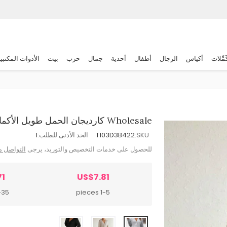
َمِّلات
أكياس
الرجال
أطفال
أحذية
جمال
حزب
بيت
الأدوات المكتبي
Wholesale كارديجان الحمل طويل الأكمام بلون صلب
SKU:
T103D3B422
الحد الأدنى للطلب:
1
للحصول على خدمات التخصيص والتوريد، يرجى
التواصل م
71
US$7.81
 pieces
1-5 pieces