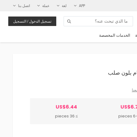
APP
لغة
عملة
اتصل بنا
تسجيل الدخول / التسجيل
ة
الخدمات المخصصة
عنا
US$6.44
US$6.
≥ 36 pieces
6-35