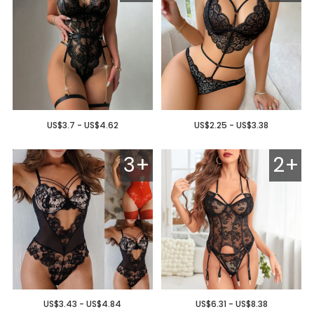
US$3.7 - US$4.62
US$2.25 - US$3.38
3+
2+
US$3.43 - US$4.84
US$6.31 - US$8.38