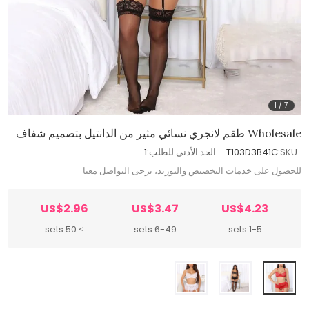
1
/
7
Wholesale طقم لانجري نسائي مثير من الدانتيل بتصميم شفاف
SKU:
T103D3B41C
الحد الأدنى للطلب:
1
للحصول على خدمات التخصيص والتوريد، يرجى
التواصل معنا
US$2.96
US$3.47
US$4.23
≥ 50 sets
6-49 sets
1-5 sets