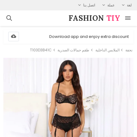
لغة
عملة
اتصل بنا
FASHION⁠
TIY
Download app and enjoy extra discount
نحفة
الملابس الداخلية
طقم حمالات الصدرية
T103D3B41C