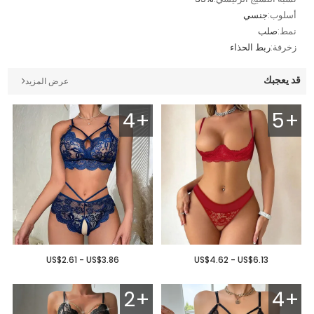
أسلوب:
جنسي
نمط:
صلب
زخرفة:
ربط الحذاء
قد يعجبك
عرض المزيد
4+
5+
US$2.61 - US$3.86
US$4.62 - US$6.13
2+
4+