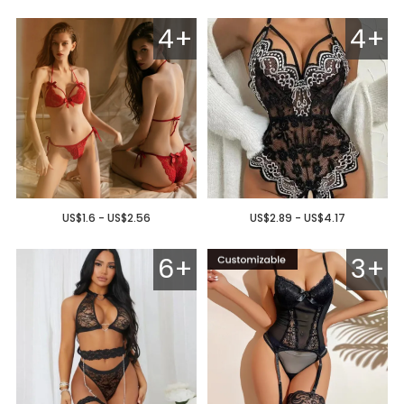
4+
4+
US$1.6 - US$2.56
US$2.89 - US$4.17
6+
3+