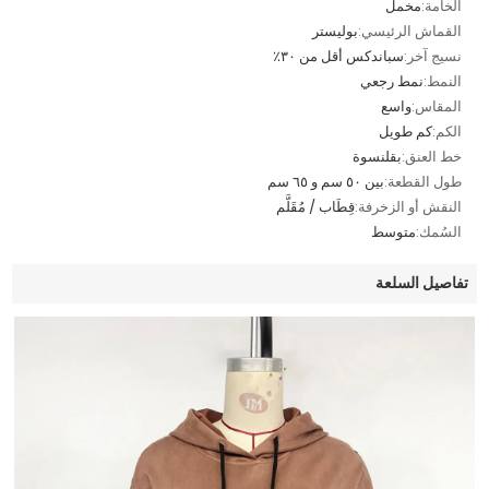
الخامة:
مخمل
القماش الرئيسي:
بوليستر
نسيج آخر:
سباندكس أقل من ٣٠٪
النمط:
نمط رجعي
المقاس:
واسع
الكم:
كم طويل
خط العنق:
بقلنسوة
طول القطعة:
بين ٥٠ سم و ٦٥ سم
النقش أو الزخرفة:
قِطَاب / مُقَلَّم
السُمك:
متوسط
تفاصيل السلعة