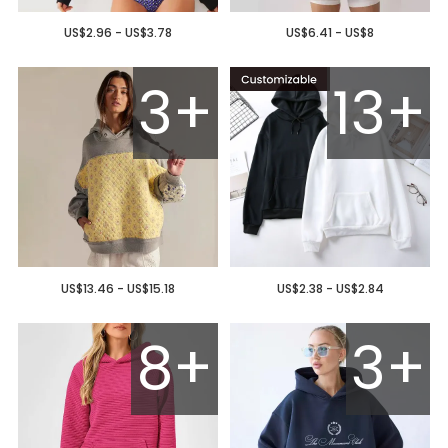
US$2.96 - US$3.78
US$6.41 - US$8
3+
13+
US$13.46 - US$15.18
US$2.38 - US$2.84
8+
3+