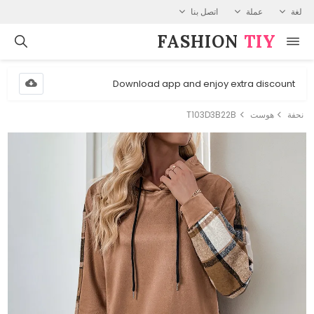
لغة
عملة
اتصل بنا
FASHION⁠
TIY
Download app and enjoy extra discount
نحفة
هوست
T103D3B22B