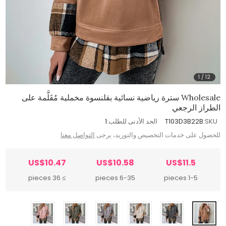
1
/
12
Wholesale سترة رياضية نسائية بقلنسوة مخملية مُقَلَّمة على
الطراز الرجعي
SKU:
T103D3B22B
الحد الأدنى للطلب:
1
للحصول على خدمات التخصيص والتوريد، يرجى
التواصل معنا
US$10.47
US$10.58
US$11.5
≥ 36 pieces
6-35 pieces
1-5 pieces