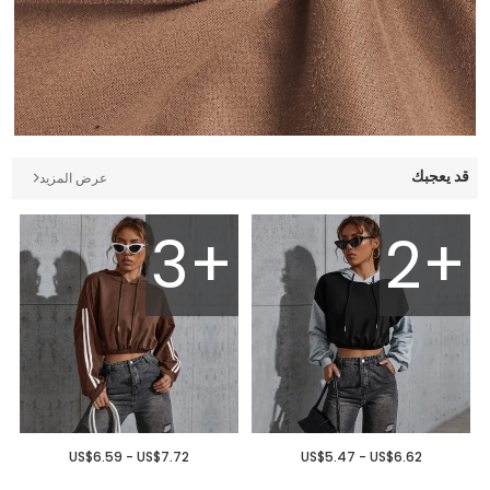
قد يعجبك
عرض المزيد
3+
2+
US$6.59 - US$7.72
US$5.47 - US$6.62