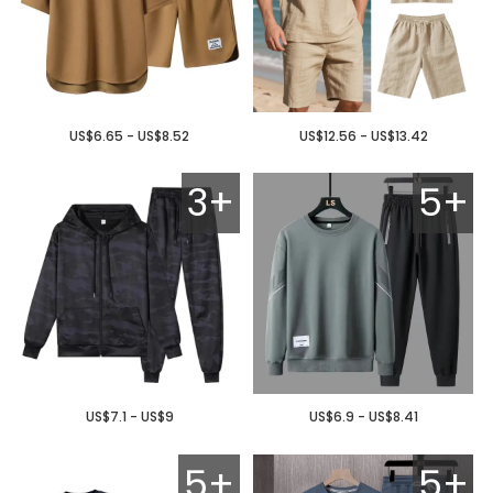
US$6.65 - US$8.52
US$12.56 - US$13.42
3+
5+
US$7.1 - US$9
US$6.9 - US$8.41
5+
5+