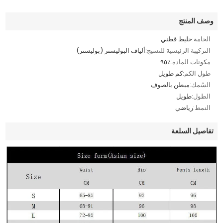
وصف المنتج
الخامة:
خليط قطني
التركيبة الرئيسية للنسيج:
ألياف البوليستر (بوليستر)
مكونات المادة:
٪٩٥
طول الكم:
كم طويل
السُمك:
مبطن بالصوف
الطول:
طويل
النمط:
رياضي
تفاصيل السلعة