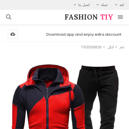
لغة
عملة
اتصل بنا
FASHION⁠
TIY
Download app and enjoy extra discount
عام
الكل
T103D36B26