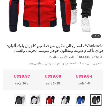
1
/
17
Wholesale طقم رجالي مكون من قطعتين كاجوال بلوك ألوان:
هودي بأكمام طويلة وبنطلون جوجر لموسم الخريف والشتاء
SKU:
T103D36B26
الحد الأدنى للطلب:
1
للحصول على خدمات التخصيص والتوريد، يرجى
التواصل معنا
US$8.97
US$9.09
US$9.84
≥ 36 sets
6-35 sets
1-5 sets