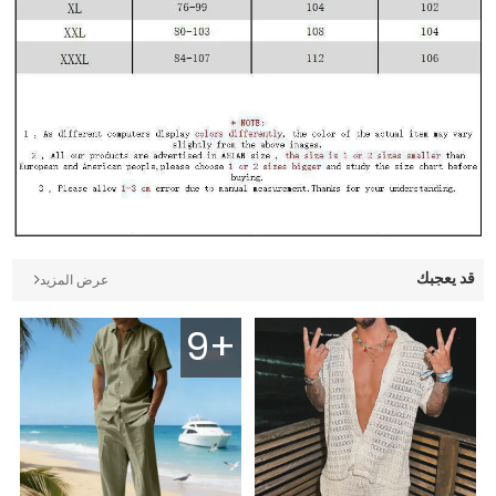
قد يعجبك
عرض المزيد
9+