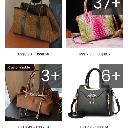
37+
US$6.79 - US$8.58
US$17.86 - US$18.5
3+
6+
US$6.43 - US$7.14
US$7.3 - US$8.14