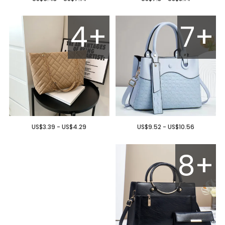
4+
7+
US$3.39 - US$4.29
US$9.52 - US$10.56
8+