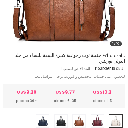
1
/
10
Wholesale حقيبة توت رجوعية كبيرة السعة للنساء من جلد
البولي يوريثين
SKU:
T103D36B16
الحد الأدنى للطلب:
1
للحصول على خدمات التخصيص والتوريد، يرجى
التواصل معنا
US$9.29
US$9.77
US$10.2
≥ 36 pieces
6-35 pieces
1-5 pieces