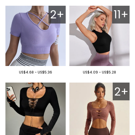
2+
11+
US$4.68 - US$5.36
US$4.09 - US$5.28
2+