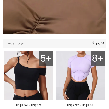
قد يعجبك
عرض المزيد
5+
8+
US$8.54 - US$9.9
US$7.37 - US$8.58