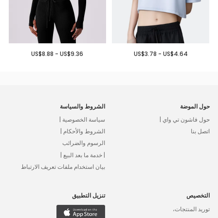
US$8.88 - US$9.36
US$3.78 - US$4.64
حول الموضة
الشروط والسياسة
حول فاشون تي واي |
سياسة الخصوصية |
اتصل بنا
الشروط والأحكام |
الرسوم والضرائب
| خدمة ما بعد البيع |
بيان استخدام ملفات تعريف الارتباط
التخصيص
تنزيل التطبيق
توريد المنتجات،