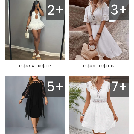
2+
3+
US$6.94 - US$8.17
US$9.3 - US$13.35
5+
7+