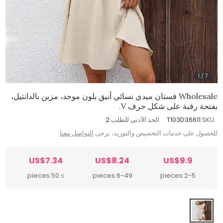
1
/
7
Wholesale فستان ميدي نسائي أنيق بلون موحد، مزين بالدانتيل،
بفتحة رقبة على شكل حرف V.
SKU:
T103D36611
الحد الأدنى للطلب:
2
للحصول على خدمات التخصيص والتوريد، يرجى
التواصل معنا
US$7.34
US$8.24
US$9.9
≥ 50 pieces
6-49 pieces
2-5 pieces