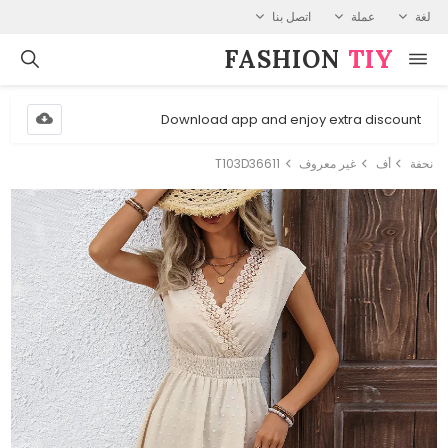
لغة
عملة
اتصل بنا
FASHION⁠
TIY
Download app and enjoy extra discount
نحفة
أف
غير معروف
T103D36611