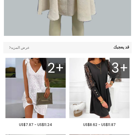
قد يعجبك
عرض المزيد
2+
3+
US$7.87 - US$11.24
US$8.62 - US$11.87