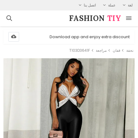
لغة
عملة
اتصل بنا
FASHION⁠
TIY
Download app and enjoy extra discount
نحفة
قفان
مراجعة
T103D3641F