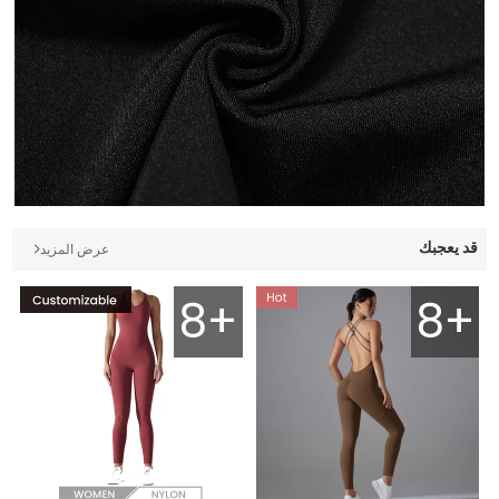
قد يعجبك
عرض المزيد
8+
8+