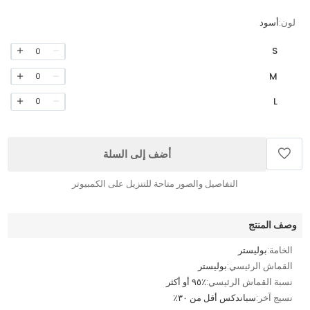
لون:
أسود
S
0
M
0
L
0
أضف إلى السلة
التفاصيل والصور متاحة للتنزيل على الكمبيوتر
وصف المنتج
الخامة:
بوليستر
القماش الرئيسي:
بوليستر
نسبة القماش الرئيسي:
٪٩٥ أو أكثر
نسيج آخر:
سباندكس أقل من ٣٠٪