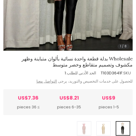
1
/
8
Wholesale بدلة قطعة واحدة نسائية بألوان متباينة وظهر
مكشوف وتصميم متقاطع وخصر متوسط
SKU:
T103D3641F
الحد الأدنى للطلب:
1
للحصول على خدمات التخصيص والتوريد، يرجى
التواصل معنا
US$7.36
US$8.21
US$9
≥ 36 pieces
6-35 pieces
1-5 pieces