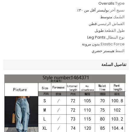
Overalls
Type:
نسيج آخر:
بوليستر أقل من ٣٠٪
السُمك:
متوسط
القماش الرئيسي:
قطن
طول القطعة:
طويل
نوع البنطال:
Leg Pants
Elastic Force:
بدون مرونة
النمط:
هيبستر حضري
تفاصيل السلعة