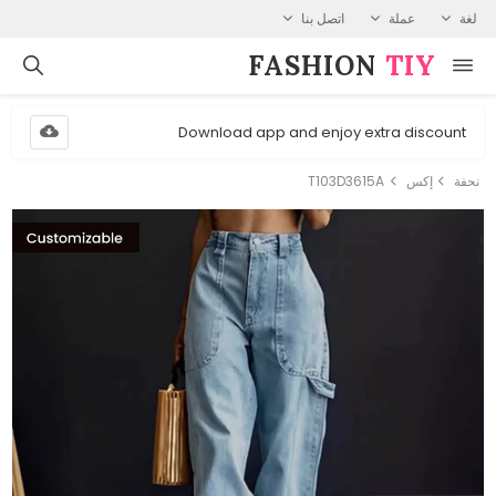
لغة
عملة
اتصل بنا
FASHION⁠
TIY
Download app and enjoy extra discount
نحفة
إكس
T103D3615A