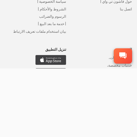
حول فاشون تي واي |
سياسة الخصوصية |
اتصل بنا
الشروط والأحكام |
الرسوم والضرائب
| خدمة ما بعد البيع |
بيان استخدام ملفات تعريف الارتباط
التخصيص
تنزيل التطبيق
توريد المنتجات،
خدمات مخصصة،
تغليف مخصص،
بطاقات تعريف مخصصة
، ملصقات مخصصة
©2015-2026 شركة FFA لتجارة الجملة، جميع الحقوق محفوظة