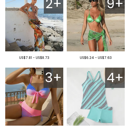
2+
9+
US$7.81 - US$8.73
US$6.24 - US$7.63
3+
4+