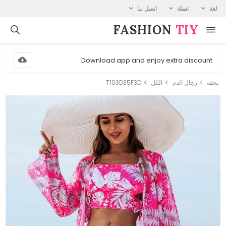
لغة
عملة
اتصل بنا
FASHION⁠
TIY
Download app and enjoy extra discount
نحفة
رجال الدم
الكل
T103D35F3D