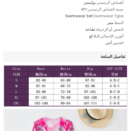
القماش الرئيسي:
بوليستر
نسبة القماش الرئيسي:
٪٨٢
Swimwear Set
Swimwear Type:
النمط:
مثير
النقش أو الزخرفة:
طباعة
الوزن الإجمالي:
0,3 كغ
الجنس:
أنثى
تفاصيل السلعة