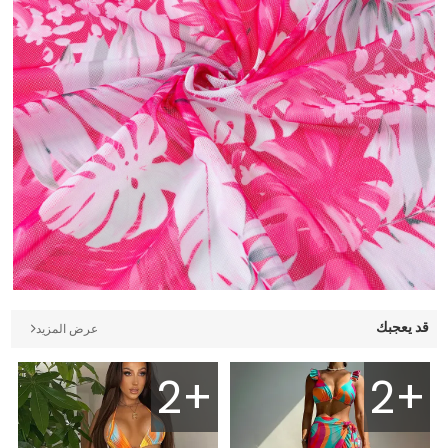
قد يعجبك
عرض المزيد
2+
2+