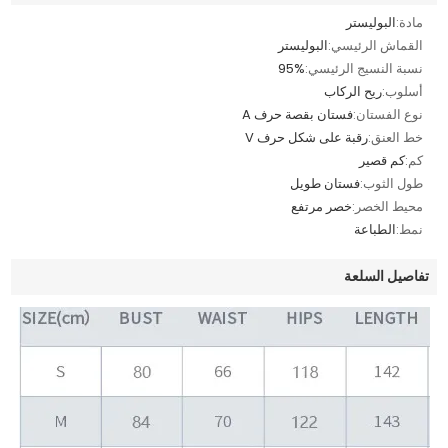
مادة:
البوليستر
القماش الرئيسي:
البوليستر
نسبة النسيج الرئيسي:
95%
أسلوب:
ريح الركاب
نوع الفستان:
فستان بقصة حرف A
خط العنق:
رقبة على شكل حرف V
كم:
كم قصير
طول الثوب:
فستان طويل
محيط الخصر:
خصر مرتفع
نمط:
الطباعة
تفاصيل السلعة