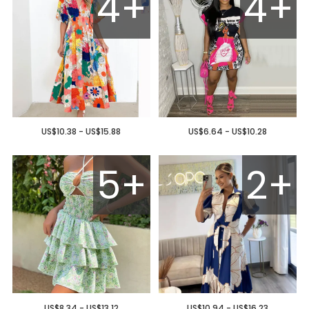
4+
4+
US$10.38 - US$15.88
US$6.64 - US$10.28
5+
2+
US$8.34 - US$13.12
US$10.94 - US$16.23