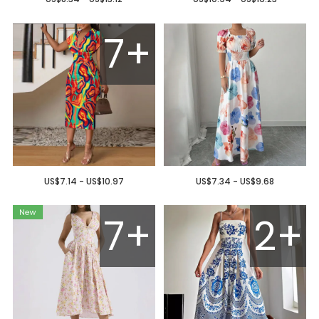
7+
US$7.14 - US$10.97
US$7.34 - US$9.68
7+
2+