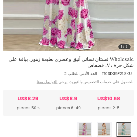
1
/
6
Wholesale فستان نسائي أنيق وعصري بطبعة زهور، بياقة على
شكل حرف V، فضفاض
SKU:
T103D35F21
الحد الأدنى للطلب:
2
للحصول على خدمات التخصيص والتوريد، يرجى
التواصل معنا
US$8.29
US$8.9
US$10.58
≥ 50 pieces
6-49 pieces
2-5 pieces