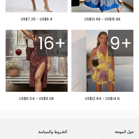
US$7.25 - US$8.4
US$10.68 - US$15.88
16+
9+
US$6.04 - US$9.08
US$12.94 - US$14.6
حول الموضة
الشروط والسياسة